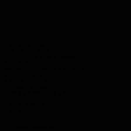
CARAVAN BBQ
BBQ ZONE
CAMP FIRE
CAMP FIRE
공용화장실&샤워실
shared bathroom
셀프카페
self-cafe
대부도해수욕장(구)방아머리해수욕장
beach
24시간 무인매점
24mart
애견놀이터
애견놀이터
어린이쉼터
어린이쉼터
오션뷰 포토존
홀리데이 포토존
파트너센터관리자
관리자
상호
HolidayCampingPark